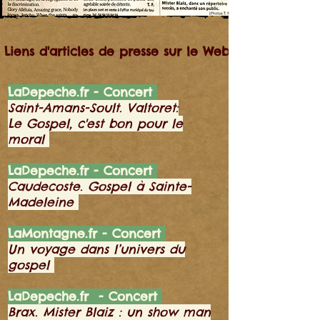
Liens d'articles de presse sur le Web
LaDepeche.fr - Concert
Saint-Amans-Soult. Valtoret:
Le Gospel, c'est bon pour le
moral
LaDepeche.fr - Concert
Caudecoste. Gospel à Sainte-
Madeleine
LaMontagne.fr - Concert
Un voyage dans l’univers du
gospel
LaDepeche.fr - Concert
Brax. Mister Blaiz : un show man