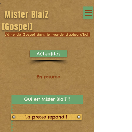
Mister BlaiZ
[Gospel]
L'âme du Gospel dans le monde d'aujourd'hui
Actualités
En résumé
Qui est Mister BlaiZ ?
La presse répond !